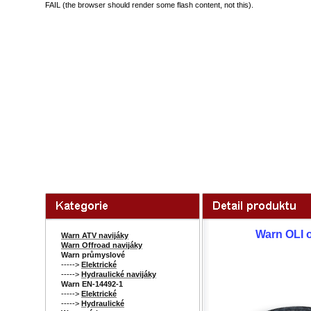
FAIL (the browser should render some flash content, not this).
Warn OLI o
Warn ATV navijáky
Warn Offroad navijáky
Warn průmyslové
----->
Elektrické
----->
Hydraulické navijáky
Warn EN-14492-1
----->
Elektrické
----->
Hydraulické