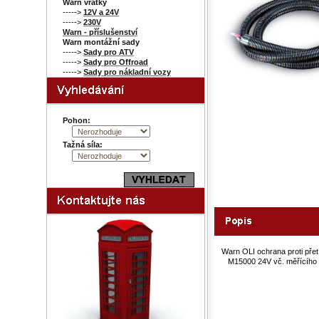
Warn vrátky
----->
12V a 24V
----->
230V
Warn - příslušenství
Warn montážní sady
----->
Sady pro ATV
----->
Sady pro Offroad
----->
Sady pro nákladní vozy
Pohon:
Tažná síla:
Warn OLI ochrana proti přet
M15000 24V vč. měřícího 